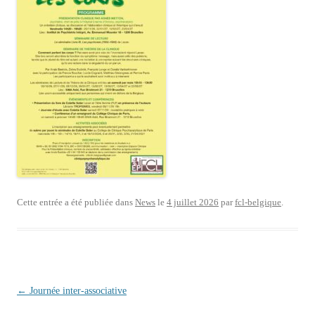
Cette entrée a été publiée dans
News
le
4 juillet 2026
par
fcl-belgique
.
Navigation des articles
←
Journée inter-associative