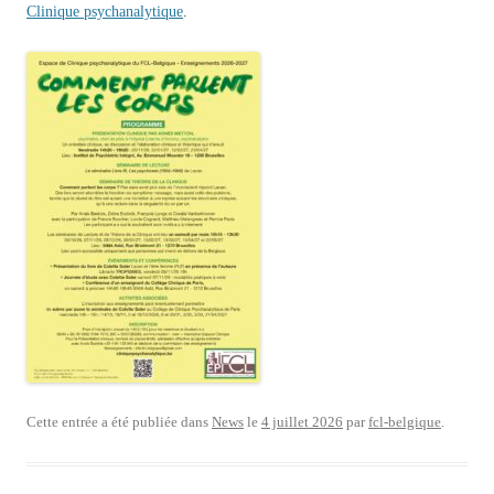
Clinique psychanalytique
.
Cette entrée a été publiée dans
News
le
4 juillet 2026
par
fcl-belgique
.