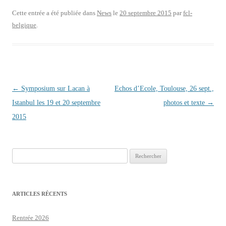
Cette entrée a été publiée dans
News
le
20 septembre 2015
par
fcl-
belgique
.
Navigation des articles
←
Symposium sur Lacan à
Echos d’Ecole, Toulouse, 26 sept.,
Istanbul les 19 et 20 septembre
photos et texte
→
2015
Rechercher :
ARTICLES RÉCENTS
Rentrée 2026