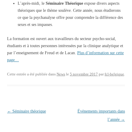
L’après-midi, le
Séminaire Théorique
expose divers aspects
théoriques que le thème soulève. Cette année, nous étudierons
ce que la psychanalyse offre pour comprendre la différence des
sexes et ses impasses.
La formation est ouvert aux travailleurs du secteur psycho-social,
étudiants et à toutes personnes intéressées par la clinique analytique et
par l’enseignement de Freud et de Lacan.
Plus d’information sur cette
page…
Cette entrée a été publiée dans
News
le
5 novembre 2017
par
fcl-belgique
.
Navigation des articles
←
Séminaire théorique
Évènements importants dans
l’année
→