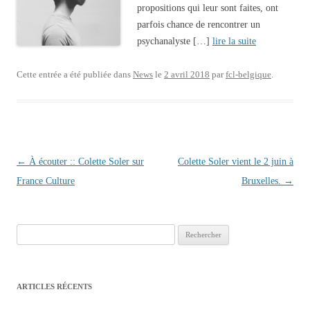
propositions qui leur sont faites, ont
parfois chance de rencontrer un
psychanalyste […]
lire la suite
Cette entrée a été publiée dans
News
le
2 avril 2018
par
fcl-belgique
.
Navigation des articles
←
À écouter :: Colette Soler sur
Colette Soler vient le 2 juin à
France Culture
Bruxelles.
→
Rechercher :
ARTICLES RÉCENTS