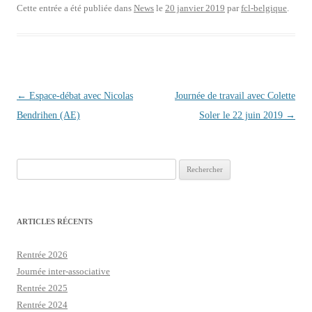
Cette entrée a été publiée dans
News
le
20 janvier 2019
par
fcl-belgique
.
Navigation des articles
←
Espace-débat avec Nicolas
Journée de travail avec Colette
Bendrihen (AE)
Soler le 22 juin 2019
→
Rechercher :
ARTICLES RÉCENTS
Rentrée 2026
Journée inter-associative
Rentrée 2025
Rentrée 2024