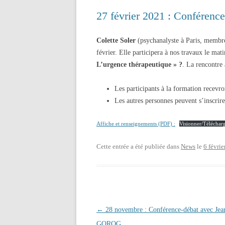
27 février 2021 : Conféren
Colette Soler
(psychanalyste à Paris, membre
février. Elle participera à nos travaux le mat
L’urgence thérapeutique » ?
. La rencontre
Les participants à la formation recevron
Les autres personnes peuvent s’inscrire
Affiche et renseignements (PDF) :
Visionner/Téléchar
Cette entrée a été publiée dans
News
le
6 févri
Navigation des articles
←
28 novembre : Conférence-débat avec Jea
GOROG