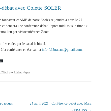
ce-débat avec Colette SOLER
 fondateur et AME de notre École) se joindra à nous le 27
in et donnera une conférence-débat l’après-midi sous le titre :
«
 aura lieu par visioconférence Zoom.
t les codes par le canal habituel.
 à la conférence en écrivant à
info.fcl.brabant@gmail.com
.
ger
er 2021
par
fcl-belgique
.
n-Jacques
24 avril 2021 : Conférence-débat avec Marc
STRAUSS
→