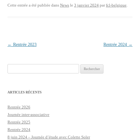
Cette entrée a été publiée dans
News
le
3 janvier 2024
par
fcl-belgique
.
Navigation des articles
←
Rentrée 2023
Rentrée 2024
→
Rechercher :
ARTICLES RÉCENTS
Rentrée 2026
Journée inter-associative
Rentrée 2025
Rentrée 2024
8 juin 2024 – Journée d’étude avec Colette Soler