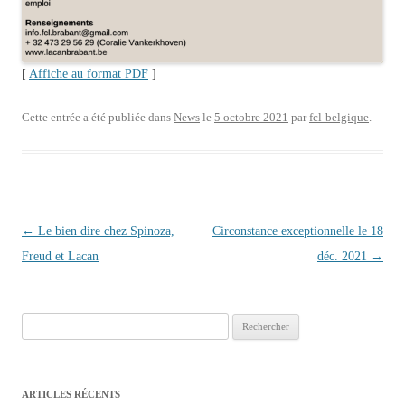
[
Affiche au format PDF
]
Cette entrée a été publiée dans
News
le
5 octobre 2021
par
fcl-belgique
.
Navigation des articles
←
Le bien dire chez Spinoza,
Circonstance exceptionnelle le 18
Freud et Lacan
déc. 2021
→
Rechercher :
ARTICLES RÉCENTS