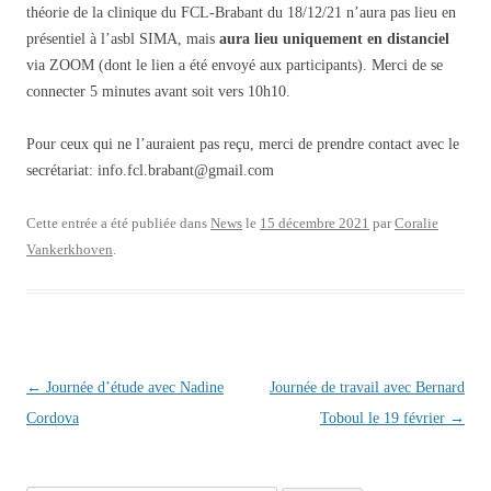
théorie de la clinique du FCL-Brabant du 18/12/21 n’aura pas lieu en
présentiel à l’asbl SIMA, mais
aura lieu uniquement en distanciel
via ZOOM (dont le lien a été envoyé aux participants). Merci de se
connecter 5 minutes avant soit vers 10h10.
Pour ceux qui ne l’auraient pas reçu, merci de prendre contact avec le
secrétariat: info.fcl.brabant@gmail.com
Cette entrée a été publiée dans
News
le
15 décembre 2021
par
Coralie
Vankerkhoven
.
Navigation des articles
←
Journée d’étude avec Nadine
Journée de travail avec Bernard
Cordova
Toboul le 19 février
→