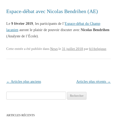
Espace-débat avec Nicolas Bendrihen (AE)
Le
9 février 2019
, les participants de l’
Espace-débat du Champ
lacanien
auront le plaisir de pouvoir discuter avec
Nicolas Bendrihen
(Analyste de l’École).
Cette entrée a été publiée dans
News
le
31 juillet 2018
par
fcl-belgique
.
Navigation des articles
←
Articles plus anciens
Articles plus récents
→
Rechercher :
ARTICLES RÉCENTS