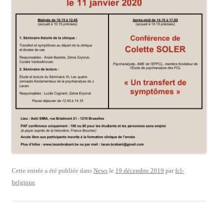
Cette entrée a été publiée dans
News
le
19 décembre 2019
par
fcl-
belgique
.